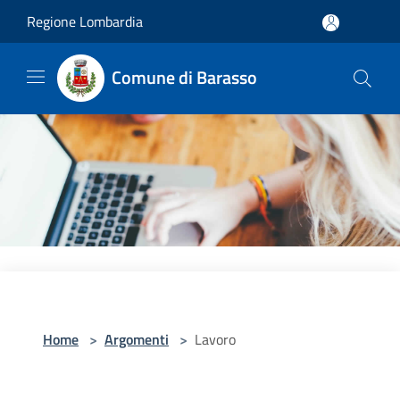
Salta al contenuto principale
Regione Lombardia
Comune di Barasso
Home
>
Argomenti
>
Lavoro