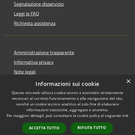
Segnalazione disservizio
Leggi le FAQ
Richiesta assistenza
Amministrazione trasparente
Informativa privacy
Note legali
×
Dichiarazione di accessibilità
Informazioni sui cookie
Questo sito web utilizza cookie tecnici e assimilati strettamente
necessari al corretto funzionamento e alla navigazione del sito,
nonché un cookie tecnico analitico al solo fine di elaborare
informazioni statistiche, aggregate e anonime.
RSS
Copyright © 2026 • Comune di
Per maggiori dettagli, può consultare la cookie policy al seguente
link
Accessibilità
Barasso • Powered by
Privacy
Municipium
Accesso
•
RIFIUTA TUTTO
ACCETTA TUTTO
Cookie
redazione