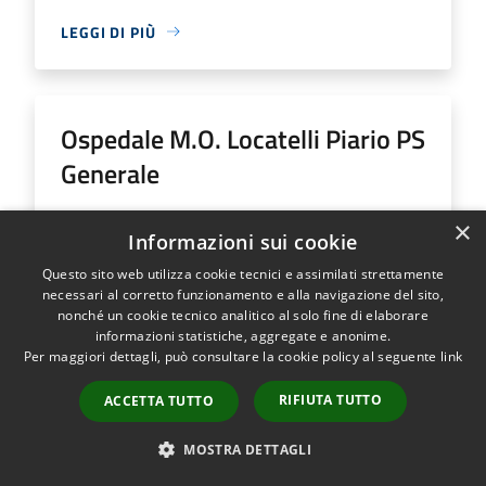
LEGGI DI PIÙ
Ospedale M.O. Locatelli Piario PS
Generale
Indirizzo
Via Groppino, 22
×
Informazioni sui cookie
Ospedale M.O. Locatelli Piario PS Generale...
Questo sito web utilizza cookie tecnici e assimilati strettamente
necessari al corretto funzionamento e alla navigazione del sito,
nonché un cookie tecnico analitico al solo fine di elaborare
informazioni statistiche, aggregate e anonime.
Per maggiori dettagli, può consultare la cookie policy al seguente
link
LEGGI DI PIÙ
RIFIUTA TUTTO
ACCETTA TUTTO
MOSTRA DETTAGLI
Ospedale SS Trinità Romano L.