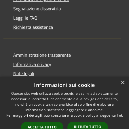
Segnalazione disservizio
Leggi le FAQ
Richiesta assistenza
Amministrazione trasparente
Informativa privacy
Note legali
×
Dichiarazione di accessibilità
Informazioni sui cookie
Questo sito web utilizza cookie tecnici e assimilati strettamente
necessari al corretto funzionamento e alla navigazione del sito,
nonché un cookie tecnico analitico al solo fine di elaborare
informazioni statistiche, aggregate e anonime.
RSS
Copyright © 2026 • Comune di
Per maggiori dettagli, può consultare la cookie policy al seguente
link
Accessibilità
Barasso • Powered by
Privacy
Municipium
Accesso
•
RIFIUTA TUTTO
ACCETTA TUTTO