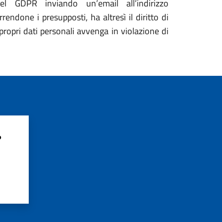
del GDPR inviando un’email all’indirizzo
ndone i presupposti, ha altresì il diritto di
propri dati personali avvenga in violazione di
?