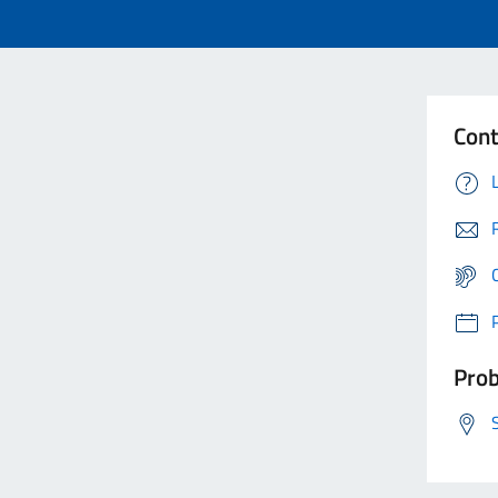
Cont
Prob