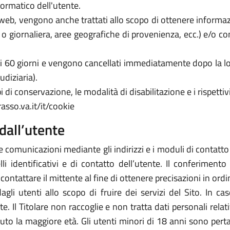
formatico dell'utente.
zi web, vengono anche trattati allo scopo di ottenere informazi
a o giornaliera, aree geografiche di provenienza, ecc.) e/o c
 di 60 giorni e vengono cancellati immediatamente dopo la lo
udiziaria).
 di conservazione, le modalità di disabilitazione e i rispettivi
asso.va.it/it/cookie
dall’utente
e comunicazioni mediante gli indirizzi e i moduli di contatto ivi
 identificativi e di contatto dell’utente. Il conferimento 
icontattare il mittente al fine di ottenere precisazioni in or
 dagli utenti allo scopo di fruire dei servizi del Sito. In 
arte. Il Titolare non raccoglie e non tratta dati personali rela
piuto la maggiore età. Gli utenti minori di 18 anni sono perta