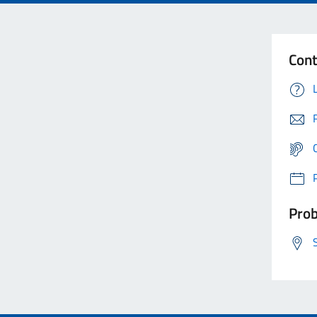
Cont
Prob