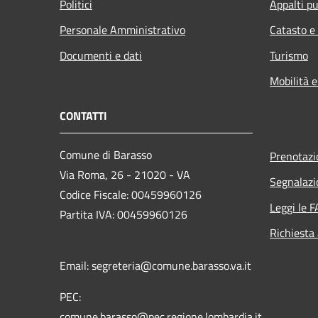
Politici
Appalti pu
Personale Amministrativo
Catasto e
Documenti e dati
Turismo
Mobilità e
CONTATTI
Comune di Barasso
Prenotaz
Via Roma, 26 - 21020 - VA
Segnalazi
Codice Fiscale: 00459960126
Leggi le 
Partita IVA: 00459960126
Richiesta
Email: segreteria@comune.barasso.va.it
PEC:
comune.barasso@pec.regione.lombardia.it