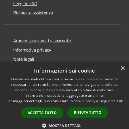
Leggi le FAQ
Richiesta assistenza
Amministrazione trasparente
Informativa privacy
Note legali
×
Dichiarazione di accessibilità
Informazioni sui cookie
Questo sito web utilizza cookie tecnici e assimilati strettamente
necessari al corretto funzionamento e alla navigazione del sito,
nonché un cookie tecnico analitico al solo fine di elaborare
informazioni statistiche, aggregate e anonime.
RSS
Copyright © 2026 • Comune di
Per maggiori dettagli, può consultare la cookie policy al seguente
link
Accessibilità
Barasso • Powered by
Privacy
Municipium
Accesso
•
RIFIUTA TUTTO
ACCETTA TUTTO
Cookie
redazione
Mappa del sito
MOSTRA DETTAGLI