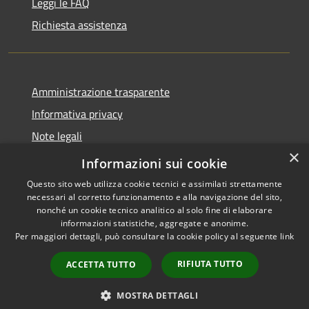
Leggi le FAQ
Richiesta assistenza
Amministrazione trasparente
Informativa privacy
Note legali
×
Dichiarazione di accessibilità
Informazioni sui cookie
Questo sito web utilizza cookie tecnici e assimilati strettamente
necessari al corretto funzionamento e alla navigazione del sito,
nonché un cookie tecnico analitico al solo fine di elaborare
informazioni statistiche, aggregate e anonime.
RSS
Copyright © 2026 • Comune di
Per maggiori dettagli, può consultare la cookie policy al seguente
link
Accessibilità
Barasso • Powered by
Privacy
Municipium
Accesso
•
RIFIUTA TUTTO
ACCETTA TUTTO
Cookie
redazione
Mappa del sito
MOSTRA DETTAGLI