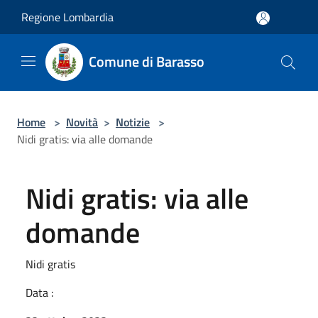
Salta al contenuto principale
Regione Lombardia
Comune di Barasso
Home
>
Novità
>
Notizie
>
Nidi gratis: via alle domande
Nidi gratis: via alle
domande
Nidi gratis
Data :